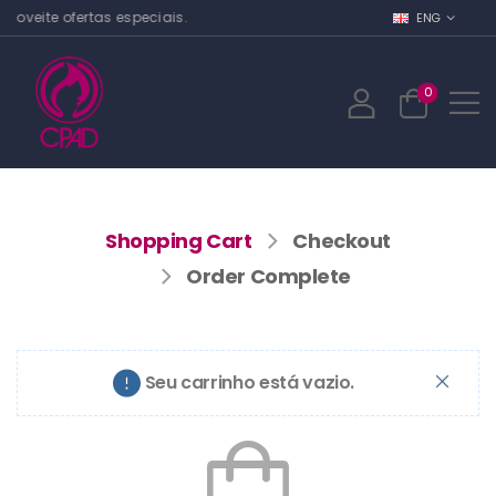
oveite ofertas especiais.
ENG
0
Shopping Cart
Checkout
Order Complete
Seu carrinho está vazio.